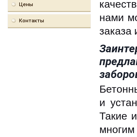
качест
Цены
нами м
Контакты
заказа 
Заинт
предл
заборо
Бетонн
и уста
Такие 
многим