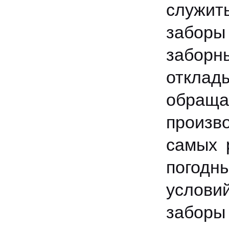
служит
заборы
заборн
отклад
обращ
произв
самых 
погодн
услови
забор