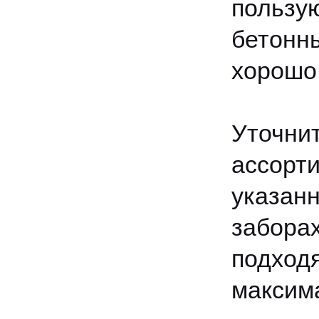
польз
бетонны
хорошо 
Уточн
ассорт
указан
забора
подход
максим