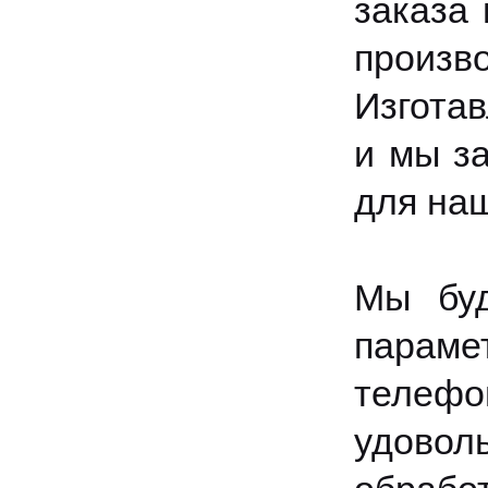
заказа 
произ
Изготав
и мы за
для на
Мы буд
параме
телеф
удоволь