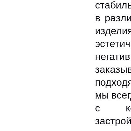
стабил
в разл
издели
эстетич
негати
заказы
подходя
мы всег
с ко
застр