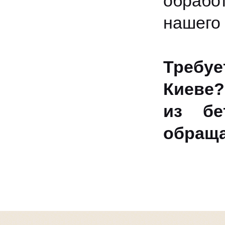
обрабо
нашего 
Требу
Киеве?
из бе
обраща