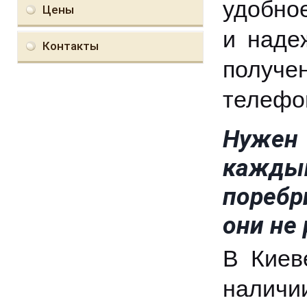
удобно
Цены
и наде
Контакты
получе
телефо
Нужен 
каждый
поребр
они не
В Киев
налич