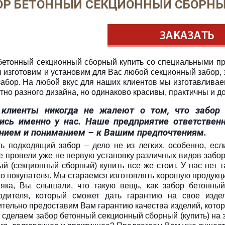
ОР БЕТОННЫЙ СЕКЦИОННЫЙ СБОРНЫ
бетонный секционный сборный купить со специальными п
ы изготовим и установим для Вас любой секционный забор, 
забор. На любой вкус для наших клиентов мы изготавлива
тно разного дизайна, но одинаково красивы, практичны и д
клиенты никогда не жалеют о том, что забор 
ись именно у нас. Наше предприятие ответствен
нием и пониманием – к Вашим предпочтениям.
ь подходящий забор – дело не из легких, особенно, есл
е провели уже не первую установку различных видов заборо
ый (секционный сборный) купить все же стоит. У нас нет
го покупателя. Мы стараемся изготовлять хорошую продукц
яка, Вы слышали, что такую вещь, как забор бетонный
одителя, который сможет дать гарантию на свое изде
ительно предоставим Вам гарантию качества изделий, кото
, сделаем забор бетонный секционный сборный (купить) на 