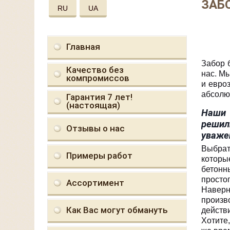
ЗАБ
RU
UA
Главная
Забор 
Качество без
нас. М
компромиссов
и евро
абсолю
Гарантия 7 лет!
(настоящая)
Наши 
решил
Отзывы о нас
уваже
Выбрат
Примеры работ
которы
бетонн
просто
Ассортимент
Наверн
произв
Как Вас могут обмануть
действ
Хотите