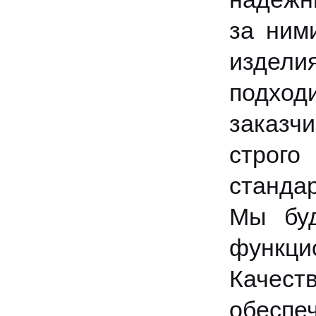
за ним
издели
подхо
заказч
строг
станда
Мы бу
функц
Качест
обесп