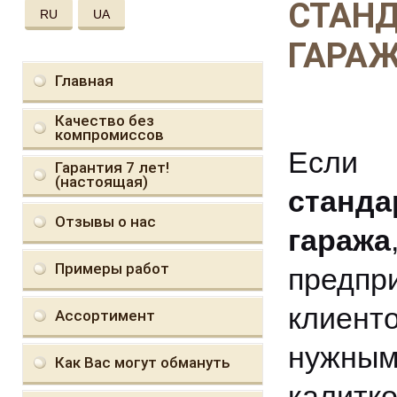
СТАНД
RU
UA
ГАРА
Главная
Качество без
компромиссов
Если 
Гарантия 7 лет!
(настоящая)
станд
Отзывы о нас
гаража
Примеры работ
предпр
клиент
Ассортимент
нужны
Как Вас могут обмануть
калитк