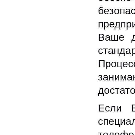
безопа
предпр
Ваше д
станда
Процес
занима
достато
Если В
специа
телефо