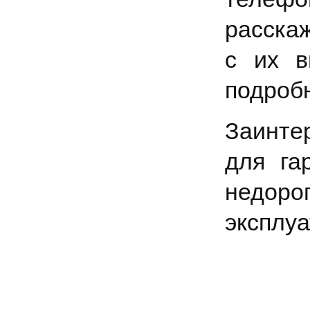
расскаж
с их в
подроб
Заинте
для га
недоро
эксплуа