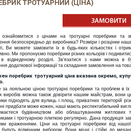
ЕБРИК ТРОТУАРНИЙ (ЦІНА)
 ознайомитися з цінами на тротуарні поребрики та з
ення безпосередньо до виробника? Розміри і розцінки наши
ті, Ви можете замовити їх в будь-яких кількостях і отр
вно. Ми пропонуємо поребрики різних кольорів і подивитис
в відведеному розділі. Зв'язатися з нами можна в б
ня додаткової інформації та складання замовлення на това
ен поребрик тротуарний ціна вказана окремо, купув
о.
е за лояльною ціною тротуарні поребрики та проблем в їх
х виробів можна також довірити нашим майстрам, вони цю
ики підходять для вулиць і площ, приватних територій різ
рні придбати може кожен, наші мають респектабельний вигл
маєтеся будівництвом або облаштуванням житлових т
ками і тротуарною плиткою регулярно. Дана продукція завж
ми враженнями. Ціни на тротуарні поребрики від нашої 
 будуть відмінним вибором. Вони міцні і стійкі до механі