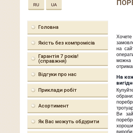
ПОР
RU
UA
Головна
Хочете
Якість без компромісів
замовл
на сай
операти
Гарантія 7 років!
(справжня)
можна 
отриман
Відгуки про нас
На кож
вигідн
Приклади робіт
Купуйт
обрани
поребр
Асортимент
тротуа
Ви зай
поребри
Як Вас можуть обдурити
хороши
вироби