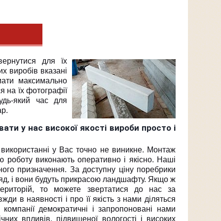
вернутися для їх
х виробів вказані
имати максимально
я на їх фотографії
удь-який час для
р.
ати у нас високої якості вироби просто і
 використанні у Вас точно не виникне. Монтаж
 роботу виконають оперативно і якісно. Наші
ного призначення. За доступну ціну поребрики
яд, і вони будуть прикрасою ландшафту. Якщо ж
ериторій, то можете звертатися до нас за
ди в наявності і про її якість з нами діляться
компанії демократичні і запропоновані нами
чних впливів, підвищеної вологості і високих