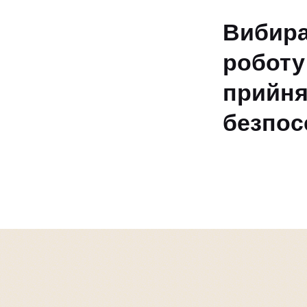
Вибира
робот
прий
безпос