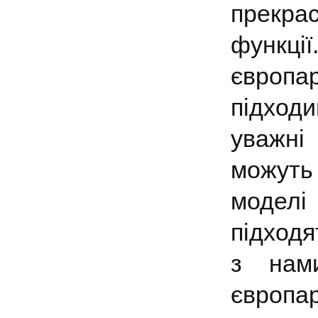
прекра
функції
європа
підход
уважні
можуть
моделі 
підходя
з нам
європа