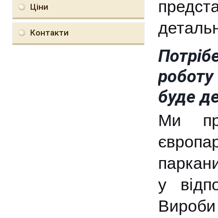
предст
Ціни
детальн
Контакти
Потріб
роботу
буде д
Ми пр
європар
паркани
у відп
Вироби 