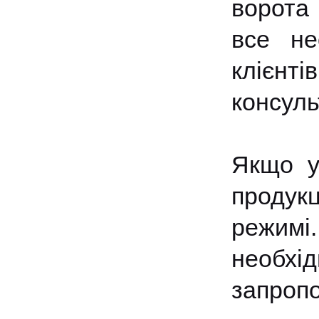
ворота
все не
клієнт
консуль
Якщо у
продук
режим
необхі
запропо