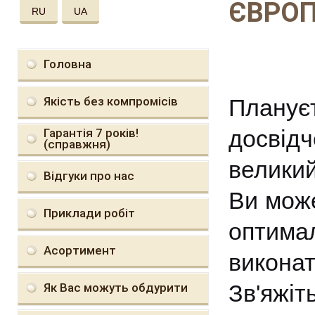
ЄВРОП
RU
UA
Головна
Якість без компромісів
Плануєт
досвід
Гарантія 7 років!
(справжня)
великий
Відгуки про нас
Ви може
Приклади робіт
оптимал
Асортимент
викона
Зв'яж
Як Вас можуть обдурити