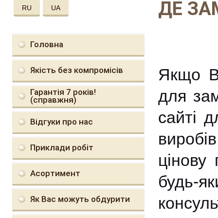
ДЕ ЗА
RU
UA
Головна
Якість без компромісів
Якщо В
для зам
Гарантія 7 років!
(справжня)
сайті д
Відгуки про нас
виробі
Приклади робіт
цінову 
Асортимент
будь-я
консул
Як Вас можуть обдурити