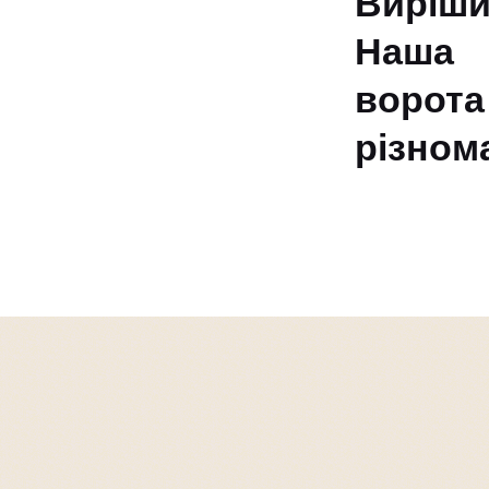
Виріш
Наша 
ворот
різнома