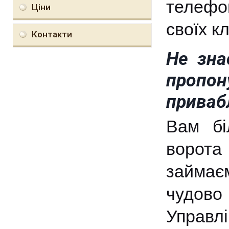
телефон
Ціни
своїх к
Контакти
Не зна
пропо
приваб
Вам бі
ворота
займає
чудово 
Управл