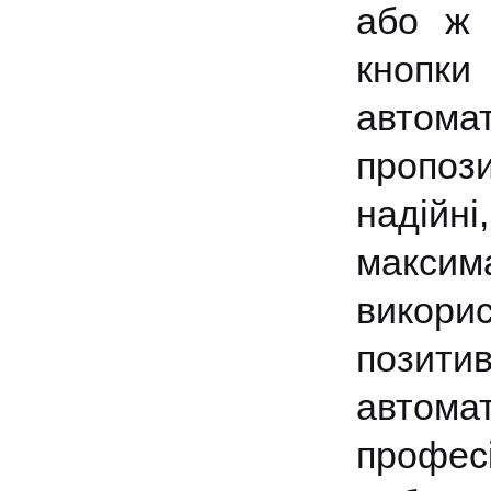
або ж 
кнопки
автома
пропози
надійні
максим
викор
позити
автома
професі