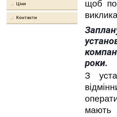
щоб по
Ціни
виклика
Контакти
Запла
устан
компан
роки.
З уста
відмін
операт
мають 