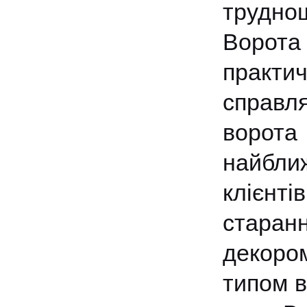
труднощ
Ворота
практ
справл
ворот
найбли
клієнт
старанн
декоро
типом в