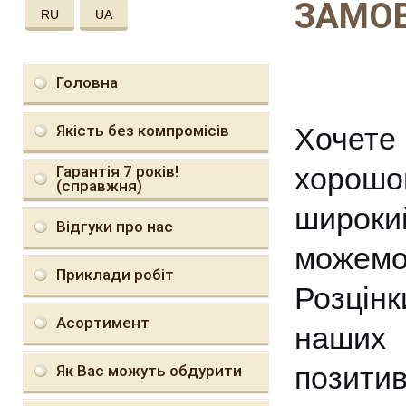
ЗАМОВ
RU
UA
Головна
Якість без компромісів
Хочете 
хорошо
Гарантія 7 років!
(справжня)
широки
Відгуки про нас
можемо
Приклади робіт
Розцінк
Асортимент
наших 
позитив
Як Вас можуть обдурити