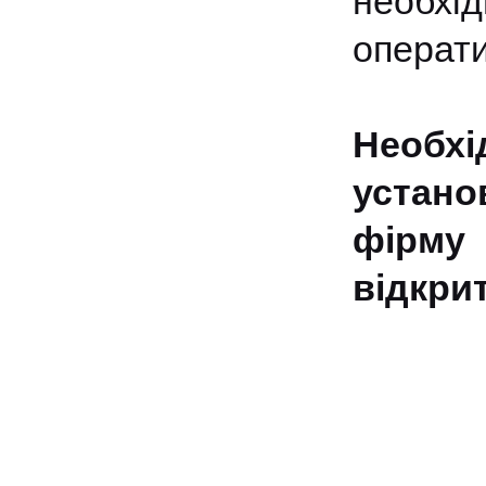
необхі
операти
Необх
устано
фірму
відкрит