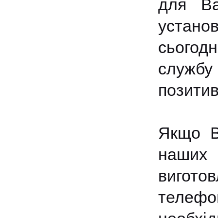
для Ва
установ
сьогодн
службу
позити
Якщо Ва
наших 
вигото
телеф