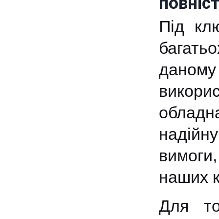
повніст
Під кл
багатьо
даном
викори
обладн
надійну
вимоги
наших к
Для то