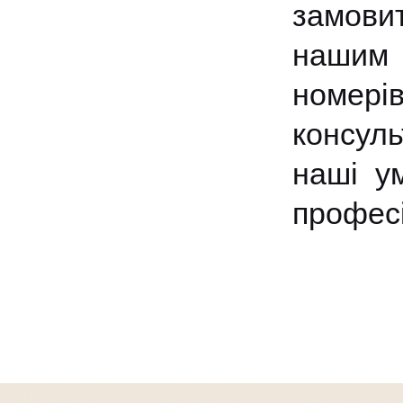
замови
нашим 
номері
консуль
наші у
професі